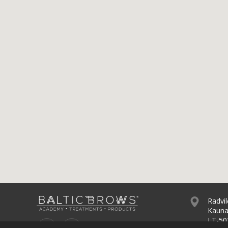
Radvil
Kauna
LT-50