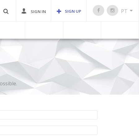
PT
SIGN UP
SIGN IN
ossible.