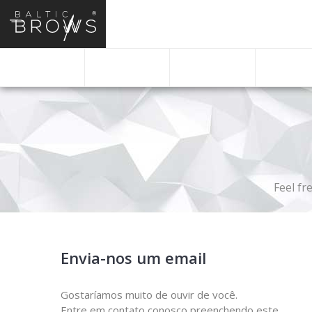
PT
BACK
Feel fr
Envia-nos um email
BACK
Gostaríamos muito de ouvir de você.
Entre em contato conosco preenchendo este