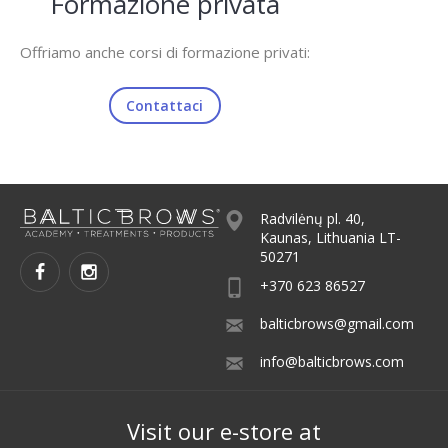
Formazione privata
Offriamo anche corsi di formazione privati:
Contattaci
Radvilėnų pl. 40,
Kaunas, Lithuania LT-
50271
+370 623 86527
balticbrows@gmail.com
info@balticbrows.com
Visit our e-store at